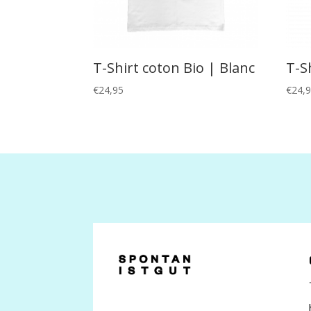
T-Shirt coton Bio | Blanc
T-S
€
24,95
€
24,