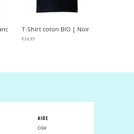
anc
T-Shirt coton BIO | Noir
€
24,95
AIDE
CGV